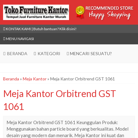
KONTAK KAMI | Butuh bantuan? Klik disini!
MENU NAVIGASI
BERANDA
KATEGORI
MENCARI SESUATU?
Beranda
»
Meja Kantor
»
Meja Kantor Orbitrend GST 1061
Meja Kantor Orbitrend GST
1061
Meja Kantor Orbitrend GST 1061 Keunggulan Produk:
Menggunakan bahan particle board yang berkualitas. Model
desain yang modern dan menarik. Meja Kantor ini kuat dan