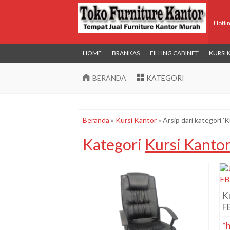
Hotli
HOME
BRANKAS
FILLING CABINET
KURSI
BERANDA
KATEGORI
Beranda
»
Kursi Kantor
»
Arsip dari kategori '
Kategori
Kursi Kantor
Ku
F
*