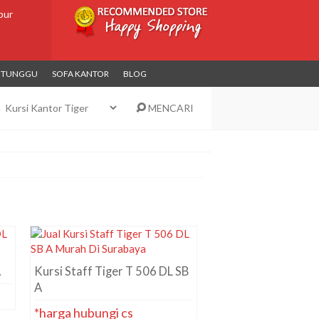
bur
I TUNGGU
SOFA KANTOR
BLOG
MENCARI
A
Kursi Staff Tiger T 506 DL SB
A
*harga hubungi cs