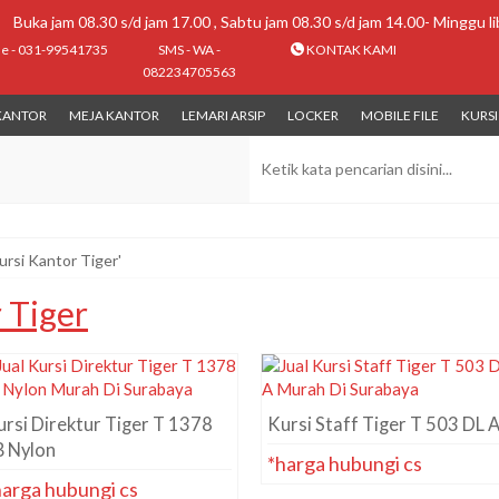
Buka jam 08.30 s/d jam 17.00 , Sabtu jam 08.30 s/d jam 14.00- Minggu li
ne - 031-99541735
SMS - WA -
KONTAK KAMI
082234705563
 KANTOR
MEJA KANTOR
LEMARI ARSIP
LOCKER
MOBILE FILE
KURS
Kursi Kantor Tiger'
 Tiger
rsi Direktur Tiger T 1378
Kursi Staff Tiger T 503 DL 
B Nylon
*harga hubungi cs
harga hubungi cs