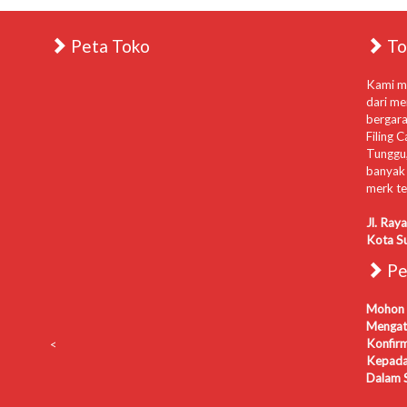
Peta Toko
To
Kami me
dari me
bergara
Filing C
Tunggu,
banyak 
merk te
Jl. Ray
Kota S
Per
Mohon 
Mengat
Konfir
<
Kepada
Dalam S