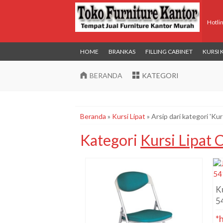
Hotli
HOME
BRANKAS
FILLING CABINET
KURSI
BERANDA
KATEGORI
Beranda
»
Kursi Lipat
»
Arsip dari kategori 'Kur
Kategori
Kursi Lipat 
K
5
*