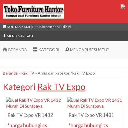
KONTAK KAMI | Butuh bantuan? Klik disini!
MENU NAVIGASI
BERANDA
KATEGORI
MENCARI SESUATU?
Beranda
»
Rak TV
»
Arsip dari kategori 'Rak TV Expo'
Kategori
Rak TV Expo
Rak TV Expo VR 1432
Rak TV Expo VR 1431
*harga hubungi cs
*harga hubungi cs