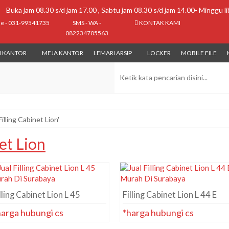
Buka jam 08.30 s/d jam 17.00 , Sabtu jam 08.30 s/d jam 14.00- Minggu li
ne - 031-99541735
SMS - WA -
KONTAK KAMI
082234705563
I KANTOR
MEJA KANTOR
LEMARI ARSIP
LOCKER
MOBILE FILE
Filling Cabinet Lion'
et Lion
lling Cabinet Lion L 45
Filling Cabinet Lion L 44 E
harga hubungi cs
*harga hubungi cs