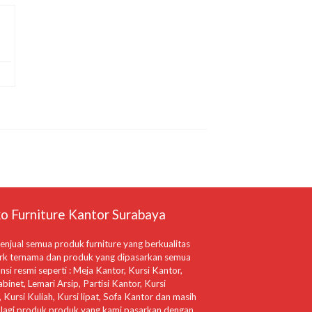
o Furniture Kantor Surabaya
njual semua produk furniture yang berkualitas
rk ternama dan produk yang dipasarkan semua
nsi resmi seperti : Meja Kantor, Kursi Kantor,
abinet, Lemari Arsip, Partisi Kantor, Kursi
 Kursi Kuliah, Kursi lipat, Sofa Kantor dan masih
lagi produk produk yang kami pasarkan dengan