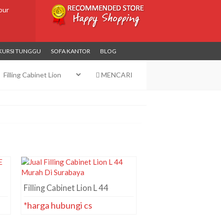
bur
KURSI TUNGGU
SOFA KANTOR
BLOG
MENCARI
Filling Cabinet Lion L 44
*harga hubungi cs