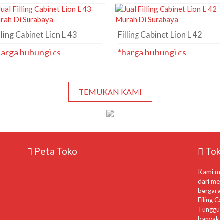
lling Cabinet Lion L 43
Filling Cabinet Lion L 42
harga hubungi cs
*harga hubungi cs
TEMUKAN KAMI
Peta Toko
Tok
Kami me
dari me
bergara
Filing C
Tunggu,
banyak 