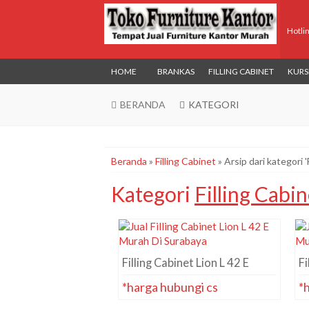
Hotli
HOME
BRANKAS
FILLING CABINET
KURS
BERANDA
KATEGORI
Beranda
»
Filling Cabinet
»
Arsip dari kategori '
Kategori
Filling Cabin
Filling Cabinet Lion L 42 E
Fi
*harga hubungi cs
*