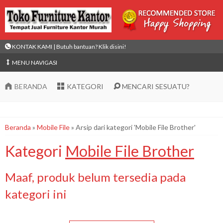
KONTAK KAMI | Butuh bantuan? Klik disini!
MENU NAVIGASI
BERANDA
KATEGORI
MENCARI SESUATU?
Beranda
»
Mobile File
»
Arsip dari kategori 'Mobile File Brother'
Kategori
Mobile File Brother
Maaf, produk belum tersedia pada
kategori ini